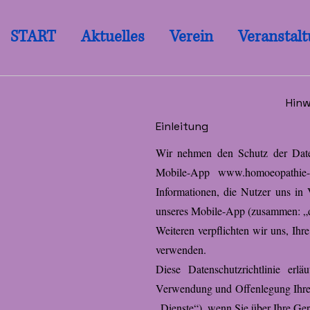
START
Aktuelles
Verein
Veranstal
Hinw
Einleitung
Wir nehmen den Schutz der Date
Mobile-App
www.homoeopathie-
Informationen, die Nutz
er uns in
unseres Mobile-App (zusammen: „di
Weiteren verpflichten wir uns, I
verwenden.
Diese Datenschutzrichtlinie erl
Verwendung und Offenlegung Ihrer 
„Dienste“), wenn Sie über Ihre Gerä