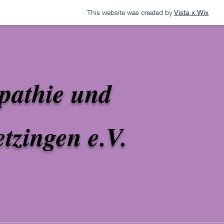
This website was created by
Vista x Wix
pathie und
zingen e.V.