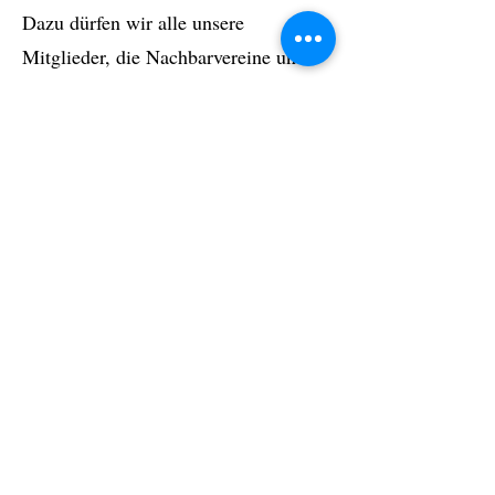
Dazu dürfen wir alle unsere
Mitglieder, die Nachbarvereine und
auch alle Interessierten recht herzlich
einladen.
Anmeldung bitte bis spätestens 2 Tage
vorher unter
dieter.sigler@gmx.de
od.
0171/1211555, damit wenn wegen
schlechter Witterung der Spaziergang
kurzfristig abgesagt werden muss, die
angemeldeten Teilnehmer per
Tel. od. per e-mail informiert werden
können.